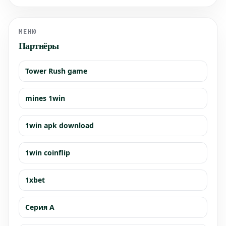
МЕНЮ
Партнёры
Tower Rush game
mines 1win
1win apk download
1win coinflip
1xbet
Серия А