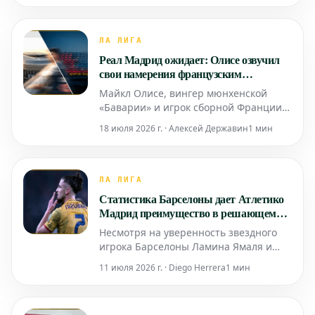
«Сарриена». Главный тренер Эдин
Терзич взял в Леиоа 24 игрока, но ни
одному из этих полузащитников не
ЛА ЛИГА
было предоставлено игровое время,
Реал Мадрид ожидает: Олисе озвучил
сообщает Mundo Deportivo.
свои намерения французским
партнерам
Майкл Олисе, вингер мюнхенской
«Баварии» и игрок сборной Франции,
сообщил своим товарищам по команде
18 июля 2026 г. · Алексей Державин
1 мин
о желании присоединиться к
мадридскому «Реалу». Об этом
сообщает французское издание
L’Équipe. По информации журналистов,
ЛА ЛИГА
Олисе уже поделился своими
Статистика Барселоны дает Атлетико
намерениями как с партнерами по
Мадрид преимущество в решающем
национальной
матче Лиги Чемпионов
Несмотря на уверенность звездного
игрока Барселоны Ламина Ямаля и
главного тренера Ханси Флика в
11 июля 2026 г. · Diego Herrera
1 мин
возможности камбэка против Атлетико
Мадрид в четвертьфинале Лиги
Чемпионов во вторник вечером,