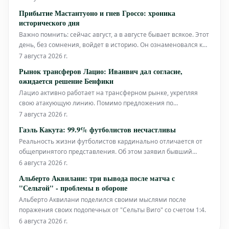
Прибытие Мастантуоно и гнев Гроссо: хроника
исторического дня
Важно помнить: сейчас август, а в августе бывает всякое. Этот
день, без сомнения, войдет в историю. Он ознаменовался как
долгожданным прибытием нового игрока, так и неожиданной
7 августа 2026 г.
вспышкой эмоций со стороны главного тренера. Прибытие
Рынок трансферов Лацио: Иванвич дал согласие,
Мастантуоно стало главным событием дня. Молодой талан
ожидается решение Бенфики
Лацио активно работает на трансферном рынке, укрепляя
свою атакующую линию. Помимо предложения по
Пинамонти, которое составляет 15 миллионов евро и
7 августа 2026 г.
ожидает ответа от Сассуоло, римский клуб также ведет
Гаэль Какута: 99.9% футболистов несчастливы
переговоры по Ивановичу. Футболист дал свое согласие на
Реальность жизни футболистов кардинально отличается от
переход, и теперь все зависит от решен
общепринятого представления. Об этом заявил бывший
игрок римского «Лацио» и сборной Демократической
6 августа 2026 г.
Республики Конго, участник американского мундиаля, Гаэль
Альберто Аквилани: три вывода после матча с
Какута.
"Сельтой" - проблемы в обороне
Альберто Аквилани поделился своими мыслями после
поражения своих подопечных от "Сельты Виго" со счетом 1:4.
6 августа 2026 г.