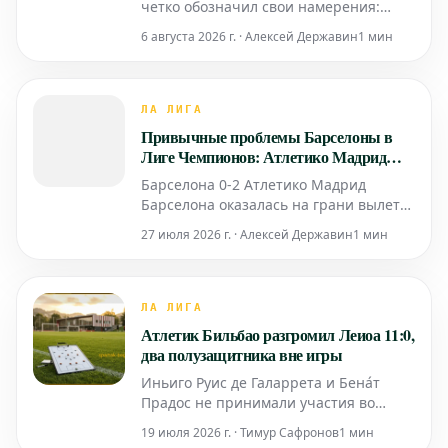
четко обозначил свои намерения:
либо переход в мадридский "Реал",
6 августа 2026 г. · Алексей Державин
1 мин
либо он остается в своем нынешнем
клубе. Интерес со стороны
"Барселоны" не рассматривается им
как реальная альтернатива, несмотря
ЛА ЛИГА
на слухи, появившиеся ранее. По
Привычные проблемы Барселоны в
информации испанского издания Dia
Лиге Чемпионов: Атлетико Мадрид
побеждает в Каталонии
Барселона 0-2 Атлетико Мадрид
Барселона оказалась на грани вылета
из Лиги Чемпионов в этом сезоне,
27 июля 2026 г. · Алексей Державин
1 мин
потерпев поражение от Атлетико
Мадрид в первом матче
четвертьфинала на стадионе
«Спотифай Камп Ноу». В начале
ЛА ЛИГА
встречи «Барселона» активно
Атлетик Бильбао разгромил Леиоа 11:0,
включилась в игру и имела несколько
два полузащитника вне игры
шансов откр
Иньиго Руис де Галаррета и Бена́т
Прадос не принимали участия во
втором предсезонном товарищеском
19 июля 2026 г. · Тимур Сафронов
1 мин
матче «Атлетик Бильбао» на стадионе