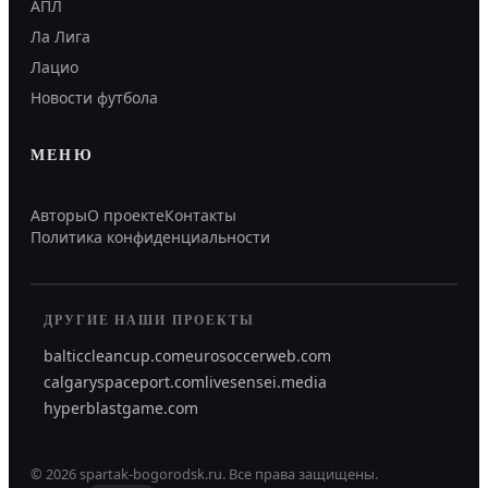
АПЛ
Ла Лига
Лацио
Новости футбола
МЕНЮ
Авторы
О проекте
Контакты
Политика конфиденциальности
ДРУГИЕ НАШИ ПРОЕКТЫ
balticcleancup.com
eurosoccerweb.com
calgaryspaceport.com
livesensei.media
hyperblastgame.com
©
2026
spartak-bogorodsk.ru
.
Все права защищены.