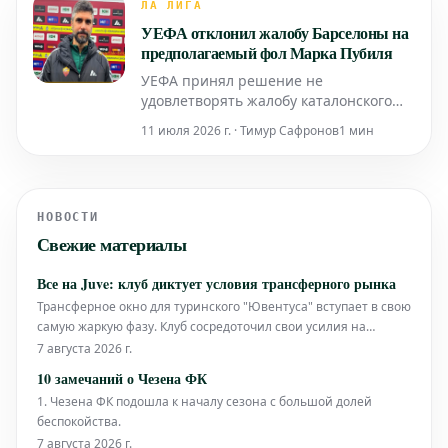
статистика сезона говорит о том, что
ЛА ЛИГА
задача для каталонцев может
УЕФА отклонил жалобу Барселоны на
оказаться сложнее, чем кажется на
предполагаемый фол Марка Пубиля
пер
УЕФА принял решение не
удовлетворять жалобу каталонского
клуба «Барселона» по поводу
11 июля 2026 г. · Тимур Сафронов
1 мин
возможного попадания мяча в руку
игрока «Атлетико Мадрид» Марка
Пубиля в первом матче
четвертьфинала Лиги чемпионов.
НОВОСТИ
Главный арбитр встречи Иштван
Свежие материалы
Ковач не зафиксировал этот эпизод.
Данное решение вызвало н
Все на Juve: клуб диктует условия трансферного рынка
Трансферное окно для туринского "Ювентуса" вступает в свою
самую жаркую фазу. Клуб сосредоточил свои усилия на
приобретении трех ключевых игроков: японского защитника
7 августа 2026 г.
Такехиро Томиясу (или другого игрока под фамилией Судзуки,
10 замечаний о Чезена ФК
если подразумевался другой трансфер), нидерландского
1. Чезена ФК подошла к началу сезона с большой долей
нападающего Джошуа
беспокойства.
7 августа 2026 г.