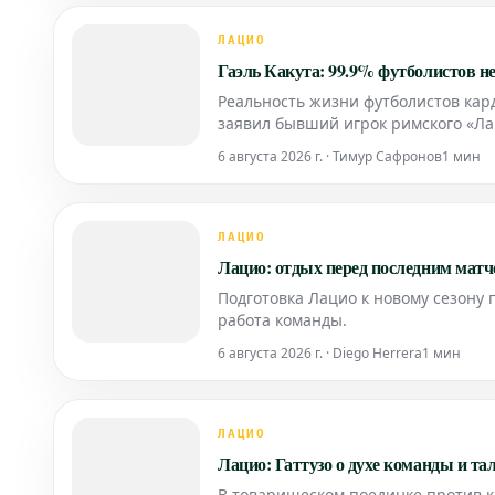
ЛАЦИО
Гаэль Какута: 99.9% футболистов н
Реальность жизни футболистов кар
заявил бывший игрок римского «Ла
американского мундиаля, Гаэль Как
6 августа 2026 г. · Тимур Сафронов
1 мин
ЛАЦИО
Лацио: отдых перед последним матч
Подготовка Лацио к новому сезону 
работа команды.
6 августа 2026 г. · Diego Herrera
1 мин
ЛАЦИО
Лацио: Гаттузо о духе команды и т
В товарищеском поединке против 