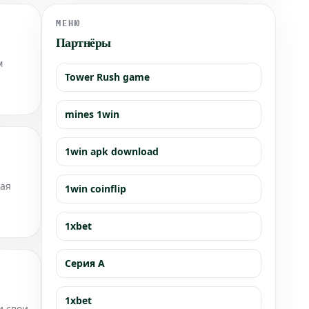
МЕНЮ
Партнёры
м
Tower Rush game
mines 1win
1win apk download
ная
1win coinflip
1xbet
Серия А
1xbet
и свои