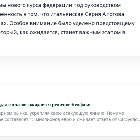
емы нового курса федерации под руководством
нность в том, что итальянская Серия А готова
вах. Особое внимание было уделено предстоящему
оторый, как ожидается, станет важным этапом в
дал согласие, ожидается решение Бенфики
ферном рынке, укрепляя свою атакующую линию. Помимо
 составляет 15 миллионов евро и ожидает ответа от Сассуоло,
ры по Ивановичу. Футболист дал свое согласие на переход, и т