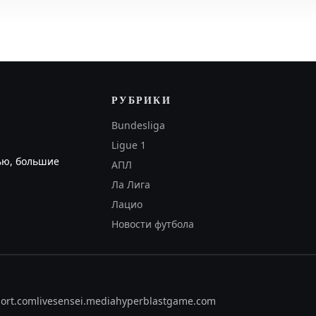
РУБРИКИ
Bundesliga
Ligue 1
ью, большие
АПЛ
Ла Лига
Лацио
Новости футбола
port.com
livesensei.media
hyperblastgame.com