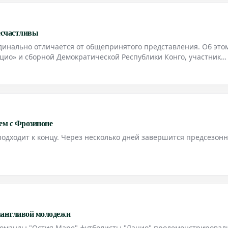
есчастливы
динально отличается от общепринятого представления. Об это
цио» и сборной Демократической Республики Конго, участник
ута.
ем с Фрозиноне
подходит к концу. Через несколько дней завершится предсезон
алантливой молодежи
команды "Остия Маре" футболисты "Лацио" продемонстрировал