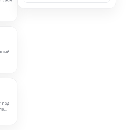
аро
очный
" под
ла