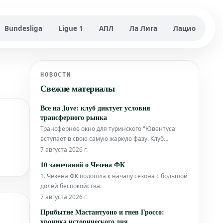
Bundesliga
Ligue 1
АПЛ
Ла Лига
Лацио
НОВОСТИ
Свежие материалы
Все на Juve: клуб диктует условия
трансферного рынка
Трансферное окно для туринского "Ювентуса"
вступает в свою самую жаркую фазу. Клуб
сосредоточил свои усилия на приобретении трех
7 августа 2026 г.
ключевых игроков: японского защитника
10 замечаний о Чезена ФК
Такехиро Томиясу (или другого игрока под
1. Чезена ФК подошла к началу сезона с большой
фамилией Судзуки, если подразумевался другой
долей беспокойства.
трансфер), нидерландского нападающего
7 августа 2026 г.
Джошуа
Прибытие Мастантуоно и гнев Гроссо:
хроника исторического дня