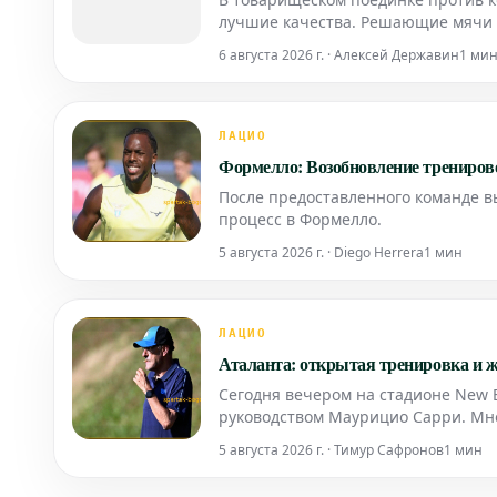
лучшие качества. Решающие мячи в
нападающего Марко Раткова и точн
6 августа 2026 г. · Алексей Державин
1 ми
Гаттузо, после ма
ЛАЦИО
Формелло: Возобновление тренирово
После предоставленного команде в
процесс в Формелло.
5 августа 2026 г. · Diego Herrera
1 мин
ЛАЦИО
Аталанта: открытая тренировка и 
Сегодня вечером на стадионе New 
руководством Маурицио Сарри. Мн
занятия, которое стартовало в 19:0
5 августа 2026 г. · Тимур Сафронов
1 мин