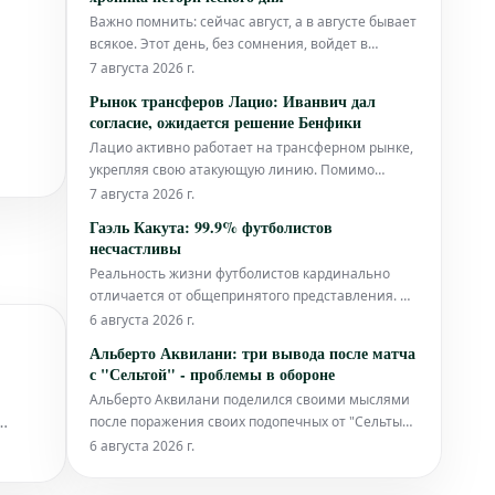
Важно помнить: сейчас август, а в августе бывает
всякое. Этот день, без сомнения, войдет в
историю. Он ознаменовался как долгожданным
7 августа 2026 г.
прибытием нового игрока, так и неожиданной
Рынок трансферов Лацио: Иванвич дал
вспышкой эмоций со стороны главного тренера.
согласие, ожидается решение Бенфики
Прибытие Мастантуоно стало главным событием
Лацио активно работает на трансферном рынке,
дня. Молодой талан
укрепляя свою атакующую линию. Помимо
предложения по Пинамонти, которое составляет
7 августа 2026 г.
15 миллионов евро и ожидает ответа от
Гаэль Какута: 99.9% футболистов
Сассуоло, римский клуб также ведет переговоры
несчастливы
по Ивановичу. Футболист дал свое согласие на
Реальность жизни футболистов кардинально
переход, и теперь все зависит от решен
отличается от общепринятого представления. Об
этом заявил бывший игрок римского «Лацио» и
6 августа 2026 г.
сборной Демократической Республики Конго,
Альберто Аквилани: три вывода после матча
участник американского мундиаля, Гаэль Какута.
с "Сельтой" - проблемы в обороне
Альберто Аквилани поделился своими мыслями
после поражения своих подопечных от "Сельты
еперь
Виго" со счетом 1:4.
6 августа 2026 г.