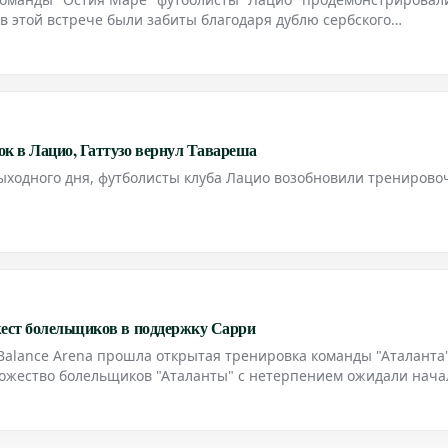
 этой встрече были забиты благодаря дублю сербского
ому удару Маттиа Дзакканьи. Главный тренер "Лацио", Дженн
н
к в Лацио, Гаттузо вернул Тавареша
ыходного дня, футболисты клуба Лацио возобновили трениров
жест болельщиков в поддержку Сарри
Balance Arena прошла открытая тренировка команды "Аталанта
ожество болельщиков "Аталанты" с нетерпением ожидали нача
0, чтобы пройти за трибуну Curva Nord.