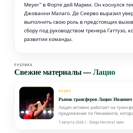
Meyer" в Форте дей Марми. Он коснулся т
Джованни Малаго. Де Сиерво выразил увере
выполнить свою роль в предстоящих вызо
сбору под руководством тренера Гаттузо, к
развитии команды.
РУБРИКА
Свежие материалы
—
Лацио
ЛАЦИО
Рынок трансферов Лацио: Иванвич 
Лацио активно работает на транс
предложения по Пинамонти, которое
римский клуб также ведет перегово
7 августа 2026 г. · Diego Herrera
1 мин
все зависит от решен