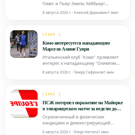
Гомес и Пьер-Эмиль Хёйбьерг
склоняются к переходу в клубы
8 августа 2026 г. · Алексей Державин
1 мин
английской Премьер-лиги. Оба игрока,
по всей видимости, видят свое
будущее в высшем дивизионе
английского футбола.
LIGUE 1
Комо интересуется нападающим
Марселя Амине Гуири
Итальянский клуб "Комо" проявляет
интерес к нападающему "Олимпик
Марсель" Амине Гуири. Французский
8 августа 2026 г. · Тимур Сафронов
1 мин
форвард, известный своим талантом и
результативностью, может сменить
клуб в ближайшее трансферное окно.
"Комо", стремясь укрепить свой
LIGUE 1
состав, видит в Гуири перспективное
ПСЖ потерпел поражение на Майорке
приобретение. Амин
в товарищеском матче за неделю до
Суперкубка Европы
Ограниченный в физических
кондициях и демонстрирующий
слабую игру в обороне, ПСЖ потерпел
6 августа 2026 г. · Diego Herrera
1 мин
довольно уверенное поражение в