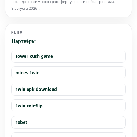
последнюю зимнюю трансферную сессию, быстро стала
важным игроком основного состава. В зимнее трансферное
8 августа 2026 г.
окно 2026 года женская команда Ромы объявила о
приобретении Майи Антуан. Несмотря на юный возраст,
центральный защитни
МЕНЮ
Партнёры
Tower Rush game
mines 1win
1win apk download
1win coinflip
1xbet