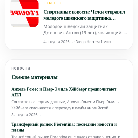
контракт с "Норвич Сити", командой,
LIGUE 1
занявшей 9-е место в последнем
Спортивные новости: Челси отправил
сезоне Чемпионшипа.
молодого шведского защитника
Дженезиса Антви в аренду в Страсбург
Молодой шведский защитник
Дженезис Антви (19 лет), являющийся
игроком молодежной сборной
4 августа 2026 г. · Diego Herrera
1 мин
Швеции, в понедельник
присоединился к клубу RC Strasbourg.
Трансфер оформлен на правах аренды
из английского клуба «Челси».
НОВОСТИ
Свежие материалы
Анхель Гомес и Пьер-Эмиль Хёйбьерг предпочитают
АПЛ
Согласно последним данным, Анхель Гомес и Пьер-Эмиль
Хёйбьерг склоняются к переходу в клубы английской
Премьер-лиги. Оба игрока, по всей видимости, видят свое
8 августа 2026 г.
будущее в высшем дивизионе английского футбола.
Трансферный рынок Fiorentina: последние новости и
планы
Трансферный рынок Fiorentina еще далек от завершения, и