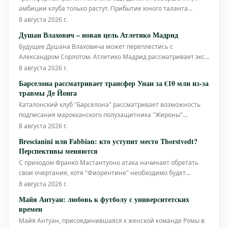
амбиции клуба только растут. Прибытие юного таланта
Мастантуоно из "Реала" вызвало огромный энтузиазм среди
8 августа 2026 г.
болельщиков, напоминая о временах, когда клуб боролся за
Душан Влахович – новая цель Атлетико Мадрид
важные трофеи. Успех в этом трансферном окне, особенно в
Будущее Душана Влаховича может переплестись с
контексте прошлог
Александром Сорлотом. Атлетико Мадрид рассматривает экс-
форварда Ювентуса в качестве возможного усиления.
8 августа 2026 г.
Однако, прежде чем предпринять конкретные шаги,
Барселона рассматривает трансфер Унаи за €10 млн из-за
мадридскому клубу необходимо освободить место в
травмы Де Йонга
атакующей линии и, что более важно, в
Каталонский клуб "Барселона" рассматривает возможность
подписания марокканского полузащитника "Жироны"
Аззедина Унаи. Это решение связано с необходимостью
8 августа 2026 г.
замены Френки де Йонга, который получил травму колена и
Brescianini или Fabbian: кто уступит место Thorstvedt?
выбыл на неопределенный срок. Голландский игрок повредил
Перспективы меняются
внутреннюю боковую связку
С приходом Франко Мастантуоно атака начинает обретать
свои очертания, хотя "Фиорентине" необходимо будет
усилить эту линию, тем более если клуб расстанется с
8 августа 2026 г.
Гудмундссоном. Даже в полузащите, где имеется избыток
Майя Антуан: любовь к футболу с университетских
игроков, трансферные маневры, похоже, не окончены,
времен
учитывая ожидаемое прибытие Кристиа
Майя Антуан, присоединившаяся к женской команде Ромы в