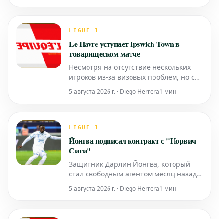
своем первом предсезонном матче.
Встреча, состоявшаяся в среду на
Майорке, завершилась со счетом 0:3.
LIGUE 1
В составе парижан вышло всего три
Le Havre уступает Ipswich Town в
игрока, которые были в основном
товарищеском матче
соста
Несмотря на отсутствие нескольких
игроков из-за визовых проблем, но с
присутствием многих основных
5 августа 2026 г. · Diego Herrera
1 мин
игроков и новичков, команда Le Havre
потерпела поражение от Ipswich Town
со счетом 0:1. Единственный гол забил
бывший игрок "Лилля" Чуба Акпом.
LIGUE 1
Йонгва подписал контракт с "Норвич
Сити"
Защитник Дарлин Йонгва, который
стал свободным агентом месяц назад
после ухода из "Лорьяна", нашел
5 августа 2026 г. · Diego Herrera
1 мин
новый клуб. 25-летний игрок,
прошедший обучение в ниорской
академии, подписал четырехлетний