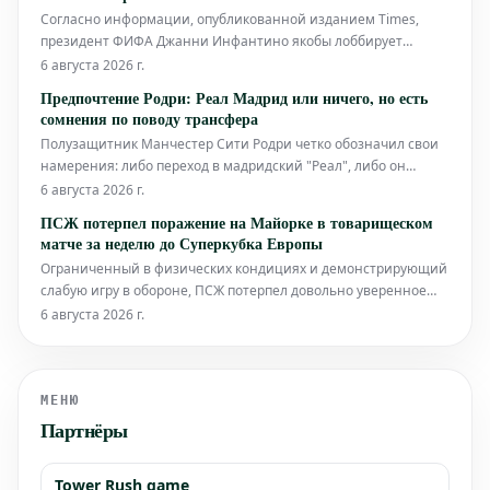
потенциального ух
Согласно информации, опубликованной изданием Times,
президент ФИФА Джанни Инфантино якобы лоббирует
проведение финального матча Чемпионата мира по футболу
6 августа 2026 г.
2030 года в Марокко. Однако, ФИФА официально опровергла
Предпочтение Родри: Реал Мадрид или ничего, но есть
эти утверждения, назвав их ложными и вводящими в
сомнения по поводу трансфера
заблуждение. Футбольная федер
Полузащитник Манчестер Сити Родри четко обозначил свои
намерения: либо переход в мадридский "Реал", либо он
остается в своем нынешнем клубе. Интерес со стороны
6 августа 2026 г.
"Барселоны" не рассматривается им как реальная
ПСЖ потерпел поражение на Майорке в товарищеском
альтернатива, несмотря на слухи, появившиеся ранее. По
матче за неделю до Суперкубка Европы
информации испанского издания Dia
Ограниченный в физических кондициях и демонстрирующий
слабую игру в обороне, ПСЖ потерпел довольно уверенное
поражение в своем первом предсезонном матче. Встреча,
6 августа 2026 г.
состоявшаяся в среду на Майорке, завершилась со счетом 0:3.
В составе парижан вышло всего три игрока, которые были в
основном соста
МЕНЮ
Партнёры
Tower Rush game