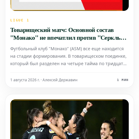
LIGUE 1
Товарищеский матч: Основной состав
"Монако" не впечатлил против "Серкль
Брюгге", молодые игроки добились ничьей
Футбольный клуб "Монако" (ASM) все еще находится
на стадии формирования. В товарищеском поединке,
который был разделен на четыре тайма по тридцать
минут, команда из Княжества не смогла одержать
уверенную победу над "Серкль Брюгге" в эту пятницу.
1 августа 2026 г. · Алексей Державин
1 МИН
Стартовый состав "Монако" уступил в первой полов