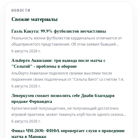
НОВОСТИ
Свежие материалы
Гаэль Какута: 99.9% футболистов несчастливы
Реальность жизни футболистов кардинально отличается от
общепринятого представления. Об этом заявил бывший
игрок римского «Лацио» и сборной Демократической
6 августа 2026 г.
Республики Конго, участник американского мундиаля, Гаэль
Альберто Аквилани: три вывода после матча с
Какута.
"Сельтой" - проблемы в обороне
Альберто Аквилани поделился своими мыслями после
поражения своих подопечных от "Сельты Виго" со счетом 1:4.
6 августа 2026 г.
Леверкузен сможет позволить себе Диаби благодаря
продаже Фернандеса
Аргентинский полузащитник, не получающий достаточно
игровой практики, может покинуть клуб после одного сезона.
Его уход, вероятно, откроет дорогу для возвращения Муссы
6 августа 2026 г.
Диаби. Возможность приобретения Муссы Диаби клубом
Финал ЧМ-2030: ФИФА опровергает слухи о проведении
"Байер Леверкузен" становится более реальной на фоне
матча в Марокко