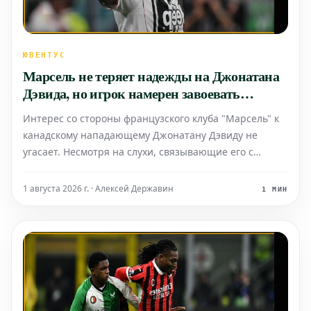
ЮВЕНТУС
Марсель не теряет надежды на Джонатана
Дэвида, но игрок намерен завоевать
доверие Спаллетти
Интерес со стороны французского клуба "Марсель" к
канадскому нападающему Джонатану Дэвиду не
угасает. Несмотря на слухи, связывающие его с
переходом, приоритетом для игрока остается
возможность проявить себя и заслужить доверие
1 августа 2026 г. · Алексей Державин
1 МИН
главного тренера Лучано Спаллетти.