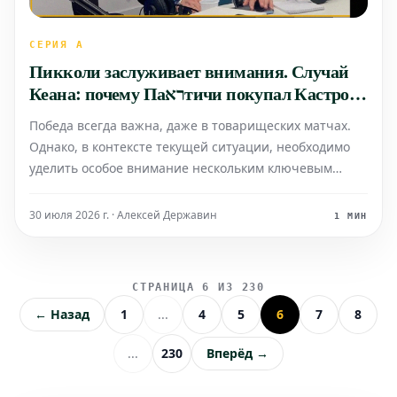
СЕРИЯ А
Пикколи заслуживает внимания. Случай
Кеана: почему Паראтичи покупал Кастро и
хочет Пеллегрино? Нужны атакующие
Победа всегда важна, даже в товарищеских матчах.
вингеры. Гроссо не любит Фагиоли в роли
Однако, в контексте текущей ситуации, необходимо
плеймейкера, при хорошем предложении
уделить особое внимание нескольким ключевым
он может уйти
моментам, касающимся трансферной политики и
состава команды. Случай с Мойзе Кеаном поднимает
30 июля 2026 г. · Алексей Державин
1 МИН
ряд вопросов относительно стратегических решений
прошл
СТРАНИЦА 6 ИЗ 230
← Назад
1
...
4
5
6
7
8
...
230
Вперёд →