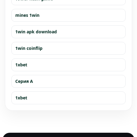
mines 1win
1win apk download
1win coinflip
1xbet
Серия А
1xbet