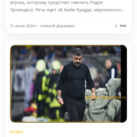
игрока, которому предстоит сменить Родри
Эрнандеса. Речь идет об Аюбе Буадди, марокканском
полузащитнике 2008 года рождения из клуба «Лилль».
Он рассматривается как очень перспективный игрок.
31 июля 2026 г. · Алексей Державин
1 МИН
ЛАЦИО