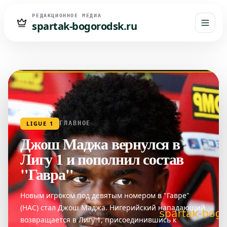
РЕДАКЦИОННОЕ МЕДИА
spartak-bogorodsk.ru
LIGUE 1
ГЛАВНОЕ
Джош Маджа вернулся в
Лигу 1 и пополнил состав
"Гавра"
Новым игроком под девятым номером в "Гавре"
(HAC) стал Джош Маджа. Нигерийский нападающий
возвращается в Лигу 1, присоединившись к