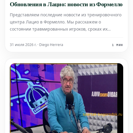
Обновления в Лацио: новости из Формелло
Представляем последние новости из тренировочного
центра Лацио в Формелло. Мы расскажем о
состоянии травмированных игроков, сроках их
восстановления, предполагаемых составах на
ближайшие матчи, а также о футболистах,
31 июля 2026 г. · Diego Herrera
1 МИН
находящихся под угрозой дисквалификации.
Тренировка Лацио: последние новос