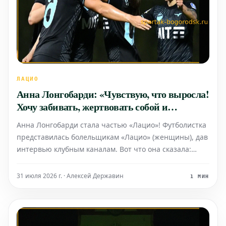
ЛАЦИО
Анна Лонгобарди: «Чувствую, что выросла!
Хочу забивать, жертвовать собой и
помогать»
Анна Лонгобарди стала частью «Лацио»! Футболистка
представилась болельщикам «Лацио» (женщины), дав
интервью клубным каналам. Вот что она сказала:
Опыт в мадридском «Атлетико» – «Прошлый сезон,
проведенный в мадридском «Атлетико», был
31 июля 2026 г. · Алексей Державин
1 МИН
выдающимся во всех отношениях, как в спортивном,
так и