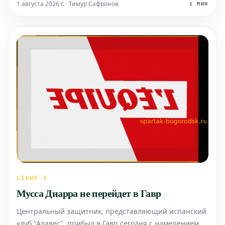
регламента NOIF (отчисление по причине отказа).
1 августа 2026 г. · Тимур Сафронов
1 МИН
LIGUE 1
Мусса Диарра не перейдет в Гавр
Центральный защитник, представляющий испанский
клуб "Алавес", прибыл в Гавр сегодня с намерением