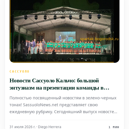
САССУОЛО
Новости Сассуоло Кальчо: большой
энтузиазм на презентации команды в
городе
Полностью посвященный новостям в зелено-черных
тонах! SassuoloNews.net представляет свою
ежедневную рубрику. Сегодняшний выпуск новостей
о "Сассуоло Кальчо" отмечен огромным энтузиазмом,
возникшим в городе в связи с представлением
31 июля 2026 г. · Diego Herrera
1 МИН