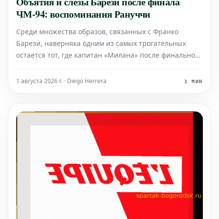
Объятия и слезы Барези после финала
ЧМ-94: воспоминания Рануччи
Среди множества образов, связанных с Франко
Барези, наверняка одним из самых трогательных
остается тот, где капитан «Милана» после финального
матча против Бразилии на Чемпионате мира 1994
года в США, проигранного в серии пенальти,
1 августа 2026 г. · Diego Herrera
1 МИН
обнимает…